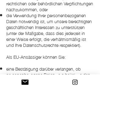
rechtlichen oder behördlichen Verpflichtungen
nachzukommen, oder
die Verwendung Ihrer personenbezogenen
Daten notwendig ist, um unsere berechtigten
geschäftlichen Interessen zu unterstützen
(unter der Maßgabe, dass dies jederzeit in
einer Weise erfolgt, die verhältnismäßig ist
und Ihre Datenschutzrechte respektiert).
Als EU-Ansässiger können Sie:
eine Bestätigung darüber verlangen, ob
personenbezogene Daten verarbeitet werden,
die Sie betreffen, oder nicht, und Zugriff auf
Ihre gespeicherten personenbezogenen Daten
sowie auf bestimmte Zusatzinformationen
anfordern;
den Erhalt von personenbezogenen Daten,
die Sie uns bereitgestellt haben, in einem
strukturierten, gängigen und
maschinenlesbaren Format verlangen;
die Berichtigung lhrer personenbezogenen
Daten verlangen, die bei uns gespeichert
sind;