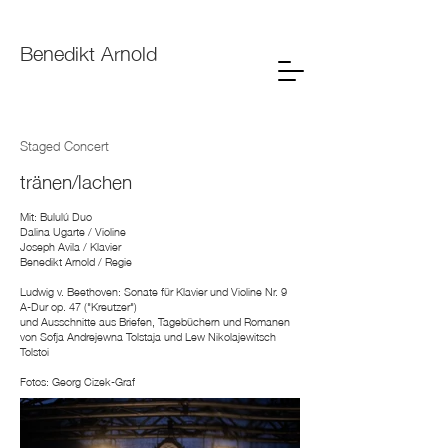
Benedikt Arnold
Staged Concert
tränen/lachen
Mit: Bululú Duo
Dalina Ugarte / Violine
Joseph Avila / Klavier
Benedikt Arnold / Regie
Ludwig v. Beethoven: Sonate für Klavier und Violine Nr. 9
A-Dur op. 47 ("Kreutzer")
und Ausschnitte aus Briefen, Tagebüchern und Romanen
von Sofja Andrejewna Tolstaja und Lew Nikolajewitsch
Tolstoi
Fotos: Georg Cizek-Graf